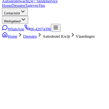
Auto
sleutel
wacht
24/7 Sleutelservice
Home
Diensten
Tarieven
Tips
Contactslot
Werkgebied
WhatsApp
06-42074396
Home
Diensten
Autosleutel Kwijt
Vlaardingen