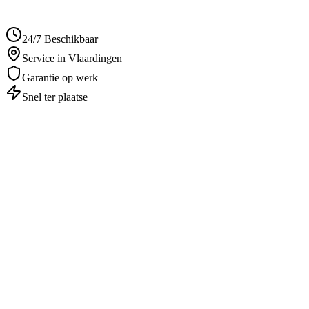
5.0
• 241 reviews
24/7 Beschikbaar
Service in Vlaardingen
Garantie op werk
Snel ter plaatse
Autosleutel Kwijt
in
Vlaardingen
Professioneel & betrouwbaar