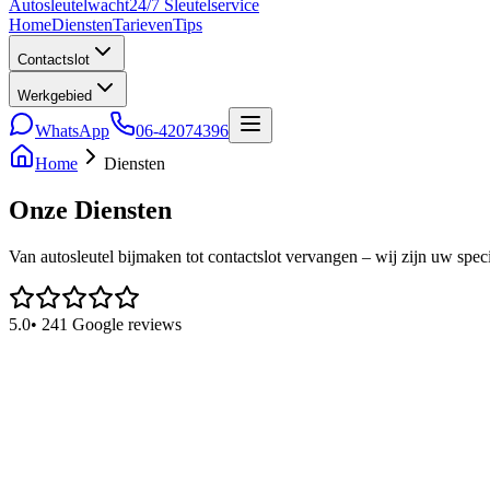
Auto
sleutel
wacht
24/7 Sleutelservice
Home
Diensten
Tarieven
Tips
Contactslot
Werkgebied
WhatsApp
06-42074396
Home
Diensten
Onze
Diensten
Van autosleutel bijmaken tot contactslot vervangen – wij zijn uw spe
5.0
• 241 Google reviews
Autosleutel Bijmaken