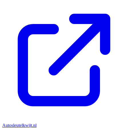
Autosleutelkwijt.nl