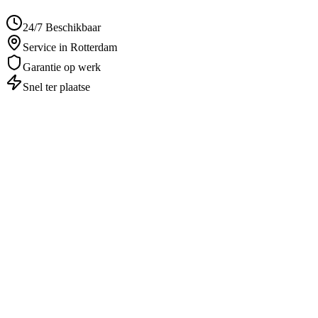
24/7 Beschikbaar
Service in Rotterdam
Garantie op werk
Snel ter plaatse
Autosleutel Vervangen
in
Rotterdam
Professioneel & betrouwbaar