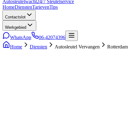
Auto
sleutel
wacht
24/7 Sleutelservice
Home
Diensten
Tarieven
Tips
Contactslot
Werkgebied
WhatsApp
06-42074396
Home
Diensten
Autosleutel Vervangen
Rotterdam
5.0
• 241 reviews