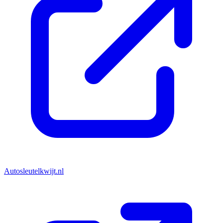
Autosleutelkwijt.nl