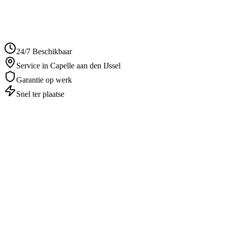
5.0
• 241 reviews
24/7 Beschikbaar
Service in Capelle aan den IJssel
Garantie op werk
Snel ter plaatse
Autosleutel Kwijt
in
Capelle aan den
IJssel
Professioneel & betrouwbaar