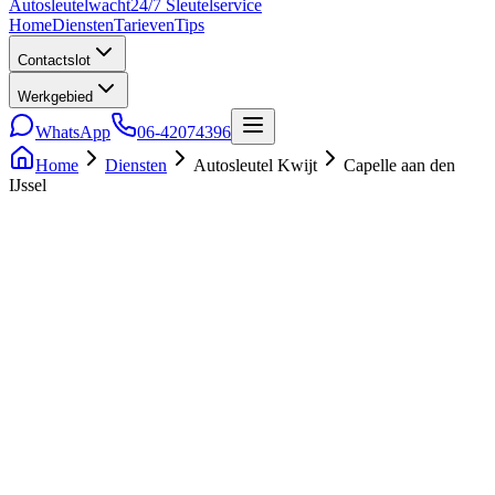
Auto
sleutel
wacht
24/7 Sleutelservice
Home
Diensten
Tarieven
Tips
Contactslot
Werkgebied
WhatsApp
06-42074396
Home
Diensten
Autosleutel Kwijt
Capelle aan den
IJssel