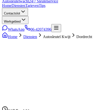
Auto
sleutel
wacht
24/7 Sleutelservice
Home
Diensten
Tarieven
Tips
Contactslot
Werkgebied
WhatsApp
06-42074396
Home
Diensten
Autosleutel Kwijt
Dordrecht
5.0
• 241 reviews