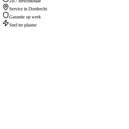
24/7 Beschikbaar
Service in Dordrecht
Garantie op werk
Snel ter plaatse
Autosleutel Kwijt
in
Dordrecht
Professioneel & betrouwbaar
1