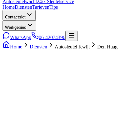
Auto
sleutel
wacht
24/7 Sleutelservice
Home
Diensten
Tarieven
Tips
Contactslot
Werkgebied
WhatsApp
06-42074396
Home
Diensten
Autosleutel Kwijt
Den Haag
5.0
• 241 reviews