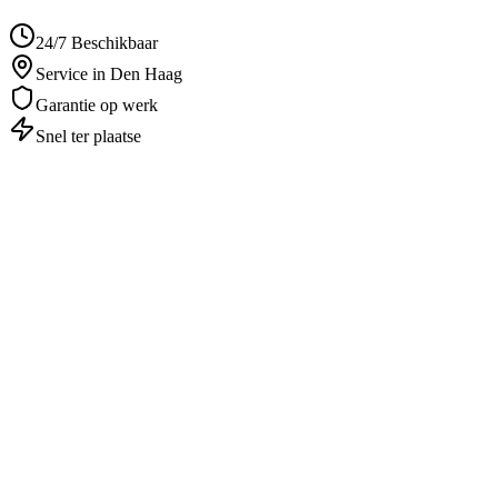
24/7 Beschikbaar
Service in Den Haag
Garantie op werk
Snel ter plaatse
Autosleutel Kwijt
in
Den Haag
Professioneel & betrouwbaar