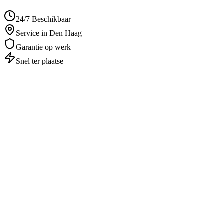
24/7 Beschikbaar
Service in Den Haag
Garantie op werk
Snel ter plaatse
Autosleutel Vervangen
in
Den Haag
Professioneel & betrouwbaar