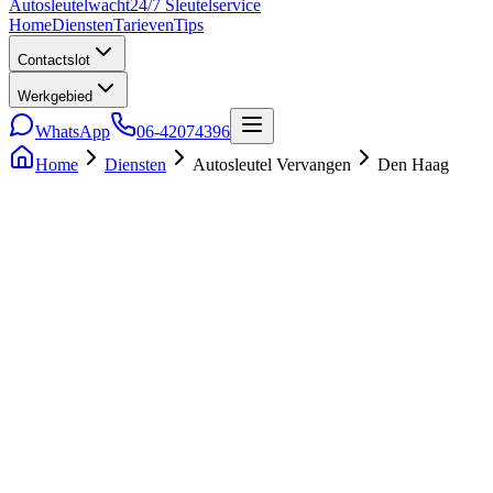
Auto
sleutel
wacht
24/7 Sleutelservice
Home
Diensten
Tarieven
Tips
Contactslot
Werkgebied
WhatsApp
06-42074396
Home
Diensten
Autosleutel Vervangen
Den Haag
5.0
• 241 reviews