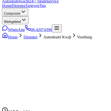
Auto
sleutel
wacht
24/7 Sleutelservice
Home
Diensten
Tarieven
Tips
Contactslot
Werkgebied
WhatsApp
06-42074396
Home
Diensten
Autosleutel Kwijt
Voorburg
5.0
• 241 reviews