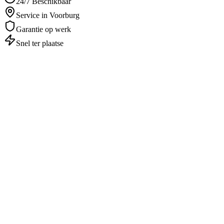
24/7 Beschikbaar
Service in Voorburg
Garantie op werk
Snel ter plaatse
Autosleutel Kwijt
in
Voorburg
Professioneel & betrouwbaar
1